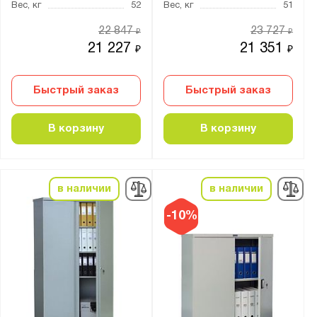
Вес, кг
52
Вес, кг
51
22 847
23 727
₽
₽
Цвет:
21 227
21 351
₽
₽
Агатовый серый (RAL 7038)
Светло-серый (RAL 7035)
Быстрый заказ
Быстрый заказ
Транспортный белый (RAL 9016)
В корзину
В корзину
Материал:
Металл
в наличии
в наличии
Тип замка:
-10%
1 ключевой
Ключевой
Ригельный ключевой еврозамок
Страна производства: