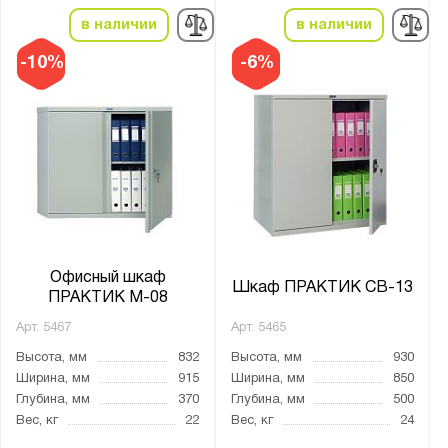
AL
в наличии
в наличии
AMH
-10%
-6%
NM
АМ
АМТ
КД
М
Рационал
СВ
Офисный шкаф
Шкаф ПРАКТИК СВ-13
ШАМ
ПРАКТИК M-08
ШД
Арт.
5467
Арт.
5465
ШХА
Высота, мм
832
Высота, мм
930
Ширина, мм
915
Ширина, мм
850
Глубина, мм
370
Глубина, мм
500
Вес, кг
22
Вес, кг
24
Показать
Сбросить