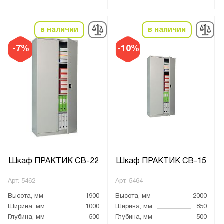
Тип дверцы:
Жалюзи
в наличии
в наличии
Купе
Распашная
-7%
-10%
Тип покрытия поверхности:
порошковое
Количество полок, шт.:
от
до
Количество выдвижных ящиков, шт.:
Шкаф ПРАКТИК СВ-22
Шкаф ПРАКТИК СВ-15
2
Арт.
5462
Арт.
5464
Высота, мм
1900
Высота, мм
2000
Нагрузка на полку, кг:
Ширина, мм
1000
Ширина, мм
850
Глубина, мм
500
Глубина, мм
500
от
до