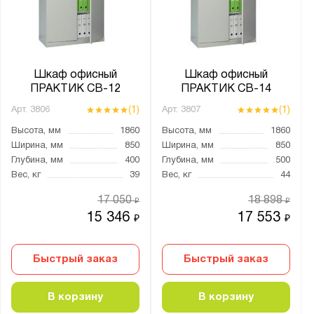
от
до
Глубина, мм:
от
до
Шкаф офисный
Шкаф офисный
ПРАКТИК СВ-12
ПРАКТИК СВ-14
(1)
(1)
Арт.
3806
Арт.
3807
Количество дверей:
Высота, мм
1860
Высота, мм
1860
1
Ширина, мм
850
Ширина, мм
850
2
Глубина, мм
400
Глубина, мм
500
Вес, кг
39
Вес, кг
44
4
17 050
18 898
₽
₽
Количество секций:
15 346
17 553
₽
₽
1
2
Быстрый заказ
Быстрый заказ
4
В корзину
В корзину