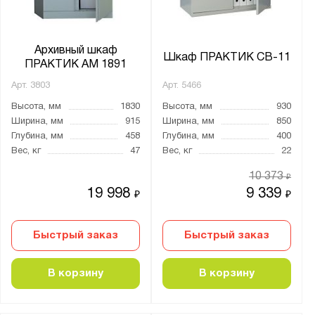
Китай
Россия
Архивный шкаф
Шкаф ПРАКТИК СВ-11
ПРАКТИК AM 1891
Производитель:
Арт.
3803
Арт.
5466
Gresson
Высота, мм
1830
Высота, мм
930
Диком
Ширина, мм
915
Ширина, мм
850
Металл-Завод
Глубина, мм
458
Глубина, мм
400
ПАКС-Металл
Вес, кг
47
Вес, кг
22
Промет
10 373
₽
19 998
9 339
₽
₽
Бренд:
Nobilis
Быстрый заказ
Быстрый заказ
Valberg
Практик
В корзину
В корзину
Серия: