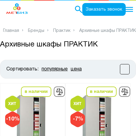
0
Заказать звонок
Главная
Бренды
Практик
Архивные шкафы ПРАКТИК
Архивные шкафы ПРАКТИК
Сортировать:
популярные
цена
Цена:
от
до
в наличии
в наличии
Высота, мм:
от
до
-10%
-7%
Ширина, мм: