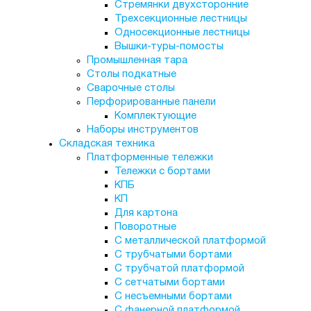
Стремянки двухсторонние
Трехсекционные лестницы
Односекционные лестницы
Вышки-туры-помосты
Промышленная тара
Столы подкатные
Сварочные столы
Перфорированные панели
Комплектующие
Наборы инструментов
Складская техника
Платформенные тележки
Тележки с бортами
КПБ
КП
Для картона
Поворотные
С металлической платформой
С трубчатыми бортами
С трубчатой платформой
С сетчатыми бортами
С несъемными бортами
С фанерной платформой