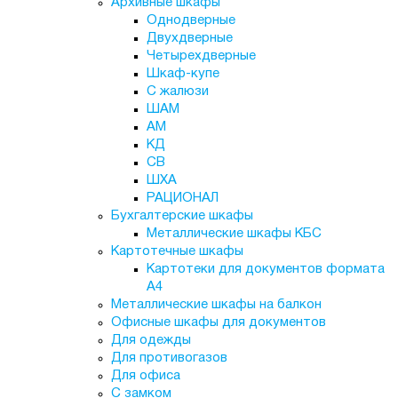
Архивные шкафы
Однодверные
Двухдверные
Четырехдверные
Шкаф-купе
С жалюзи
ШАМ
АМ
КД
СВ
ШХА
РАЦИОНАЛ
Бухгалтерские шкафы
Металлические шкафы КБС
Картотечные шкафы
Картотеки для документов формата
А4
Металлические шкафы на балкон
Офисные шкафы для документов
Для одежды
Для противогазов
Для офиса
С замком