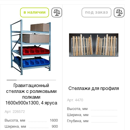
ВТ
Векстор 500
в наличии
под заказ
Векстор Т
МКФ
МС
МС-500
МС-750
МС-900
МС-Т
Навигатор
Гравитационный
Оптима
Стеллажи для профиля
стеллаж с роликовыми
Профи-Т
полками
Арт.
4470
1600х900х1300, 4 яруса
СК
Высота, мм
Арт.
226572
СКУ
Ширина, мм
Высота, мм
1600
Глубина, мм
СТ-011
Ширина, мм
900