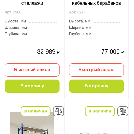
стеллажи
кабельных барабанов
Арт.
3966
Арт.
3971
Тип покрытия поверхности:
Высота, мм
Высота, мм
оцинкованное
Ширина, мм
Ширина, мм
порошковое
Глубина, мм
Глубина, мм
Количество полок, шт.:
32 989
77 000
₽
₽
от
до
Быстрый заказ
Быстрый заказ
Нагрузка на полку, кг:
от
до
В корзину
В корзину
Материал полки:
в наличии
в наличии
Без настила
ДВП
ДСП