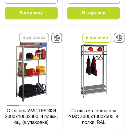
3 + пол
В корзину
В корзину
4
4 + пол
5
под заказ
в наличии
6
7
8
9
Цвет:
Агатовый серый (RAL 7038)
Антрацитово-серый (RAL 7016)
Графитовый (RAL 7012)
Стеллаж УМС ПРОФИ
Стеллаж с вешалом
Муар металлик (RAL 9005)
2000х1000х300, 4 полки,
УМС 2000х1000х500, 4
оц. (в упаковке)
полки, RAL
Оранжевый (RAL 2004)