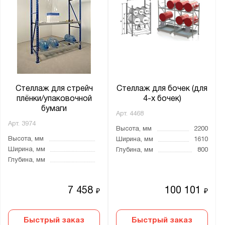
ЛДСП
МДФ
Металл
Фанера
металлическая
оцинкованное
Стеллаж для стрейч
Стеллаж для бочек (для
плёнки/упаковочной
4-х бочек)
бумаги
Толщина:
Арт.
4468
Арт.
3974
от
до
Высота, мм
2200
Высота, мм
Ширина, мм
1610
Ширина, мм
Глубина, мм
800
Количество ярусов:
Глубина, мм
1 + пол
2
7 458
100 101
₽
₽
2 + пол
3
Быстрый заказ
Быстрый заказ