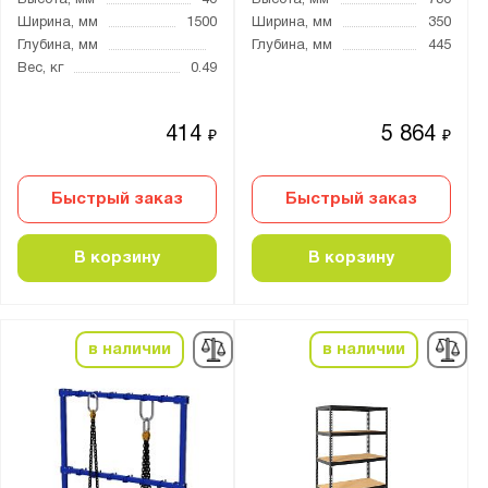
8
Ширина, мм
1500
Ширина, мм
350
Глубина, мм
Глубина, мм
445
9
Вес, кг
0.49
10
12
414
5 864
₽
₽
14
15
Быстрый заказ
Быстрый заказ
16
18
В корзину
В корзину
20
21
24
в наличии
в наличии
28
Ширина яруса, мм:
900