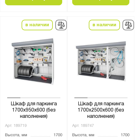
1912
2100
в наличии
в наличии
2400
2500
2700
Страна производства:
Россия
Производитель:
Constructor
Шкаф для паркинга
Шкаф для паркинга
Версия
1700х950х600 (без
1700х2500х600 (без
Верстакофф
наполнения)
наполнения)
ГТС
Арт.
189719
Арт.
189747
Диком
Высота, мм
1700
Высота, мм
1700