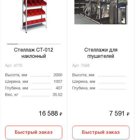
сетчатая стенка
сетчатые двери
сплошная стенка
сплошные двери
стойка
Стеллаж СТ-012
Стеллажи для
Материал:
наклонный
глушителей
Металл
Арт.
4775
Арт.
7568
Пластик
Высота, мм
2000
Высота, мм
Ширина, мм
1007
Ширина, мм
Глубина, мм
407
Глубина, мм
Толщина стойки, мм:
Вес, кг
35.52
от
до
16 588
7 591
₽
₽
Полка:
Без настила
Быстрый заказ
Быстрый заказ
Перфорированная