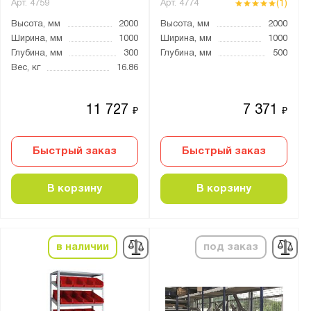
(1)
Арт.
4759
Арт.
4774
Светло-серый (RAL 7035)
Высота, мм
2000
Высота, мм
2000
Светло-серый (RAL 9002)
Ширина, мм
1000
Ширина, мм
1000
Сигнальный синий (RAL 5005)
Глубина, мм
300
Глубина, мм
500
Вес, кг
16.86
Синий (RAL 5010)
Чёрный
11 727
7 371
₽
₽
Особенности:
Двухсторонний
Быстрый заказ
Быстрый заказ
Односторонний
В корзину
В корзину
Роликовая направляющая
грузовой
для бутылей
в наличии
под заказ
для кладовки
наклонный
настенный