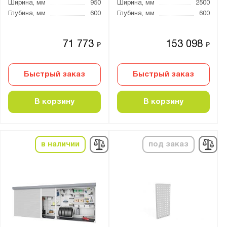
Ширина, мм
950
Ширина, мм
2500
Диполь
Глубина, мм
600
Глубина, мм
600
МОСХРАН
Металл-Завод
71 773
153 098
₽
₽
Метбиз
ПАКС-Металл
Быстрый заказ
Быстрый заказ
Предприятие ДВК
Промет
В корзину
В корзину
Стелла-Техник
Стеллажные конструкции
в наличии
под заказ
Бренд:
Викинг
Серия:
Boxes