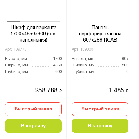
CombiK
ES
Home
MS Hard
Шкаф для паркинга
Панель
1700х4650х600 (без
перфорированная
MS Pro
наполнения)
607х288 RCAB
MS Standart
Арт.
189775
Арт.
189803
MS Strong
Высота, мм
1700
Высота, мм
607
MS U
Ширина, мм
4650
Ширина, мм
288
Глубина, мм
600
Глубина, мм
0
MZ-PROFIL
S90
258 788
1 485
₽
₽
SB
SBE
Быстрый заказ
Быстрый заказ
SBL
SGR
В корзину
В корзину
SORTEX