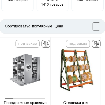
130 товаров
стали
300 товаров
1410 товаров
Сортировать:
популярные
цена
Цена:
от
до
под заказ
под заказ
Высота, мм:
от
до
Ширина, мм:
от
до
Глубина, мм:
от
до
Передвижные архивные
Стеллажи для