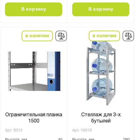
Перфорированная усил.
В корзину
В корзину
Сплошная
Усиленная
в наличии
в наличии
Тип соединения:
Болтовое
Винтами и самозатягивающимися гайками
Зацепы + фиксаторы
Кронштейны
На зацепах
На клипсах
Ограничительная планка
Стеллаж для 3-х
Количество шин:
1500
бутылей
4
Арт.
8313
Арт.
19918
6
Высота, мм
40
Высота, мм
780