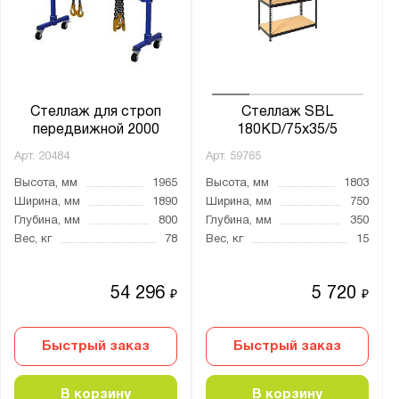
1200
1240
1250
1500
Стеллаж для строп
Стеллаж SBL
1510
передвижной 2000
180KD/75x35/5
1512
Арт.
20484
Арт.
59765
1520
Высота, мм
1965
Высота, мм
1803
Ширина, мм
1890
Ширина, мм
750
1530
Глубина, мм
800
Глубина, мм
350
1540
Вес, кг
78
Вес, кг
15
1612
1800
54 296
5 720
₽
₽
1815
1820
Быстрый заказ
Быстрый заказ
1830
1845
В корзину
В корзину