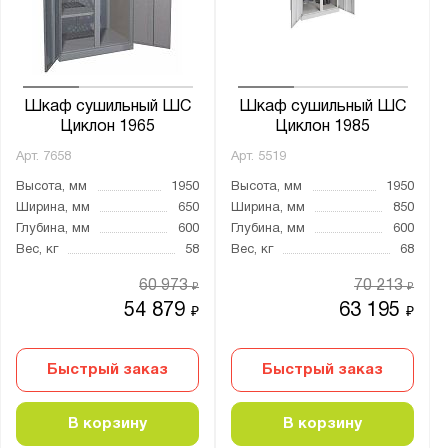
от
до
Глубина, мм:
от
до
Шкаф сушильный ШС
Шкаф сушильный ШС
Циклон 1965
Циклон 1985
Арт.
7658
Арт.
5519
Количество дверей:
Высота, мм
1950
Высота, мм
1950
2
Ширина, мм
650
Ширина, мм
850
3
Глубина, мм
600
Глубина, мм
600
Вес, кг
58
Вес, кг
68
5
60 973
70 213
₽
₽
Тип дверцы:
54 879
63 195
₽
₽
Распашная
Быстрый заказ
Быстрый заказ
Тип покрытия поверхности:
Нержавеющая сталь
В корзину
В корзину