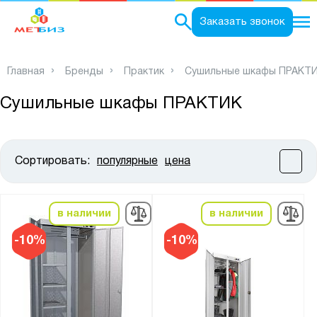
0
Заказать звонок
Главная
Бренды
Практик
Сушильные шкафы ПРАКТ
Сушильные шкафы ПРАКТИК
Сортировать:
популярные
цена
Цена:
от
до
в наличии
в наличии
Высота, мм:
-10%
-10%
от
до
Ширина, мм: