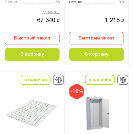
Вес, кг
68
Вес, кг
0.5
Цвет:
74 822
₽
Агатовый серый (RAL 7038)
67 340
1 216
₽
₽
Антрацитово-серый (RAL 7016)
Светло-серый (RAL 7035)
Быстрый заказ
Быстрый заказ
Тёмно-алюминиевый (RAL 9007)
В корзину
В корзину
Материал:
Сталь
в наличии
в наличии
Тип замка:
-10%
1 ключевой
2 ригельный ключевых еврозамка
eurolock
ригельный ключевой замок