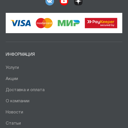
Dryer
FSE
FSE Compact
FSE Optimal
FSE Premium
LIGHT
RANGER
ИНФОРМАЦИЯ
SHARK
Услуги
Top
Акции
ЛШС
НОРД
Доставка и оплата
РШС
О компании
СО
Новости
Союз
ШС
Статьи