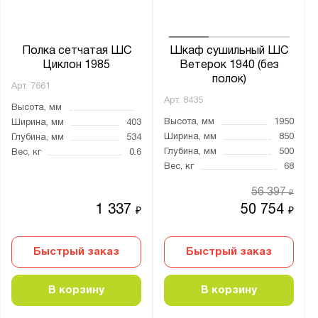
Тип сборки:
В разобранном виде
Полка сетчатая ШС
Шкаф сушильный ШС
В собранном виде
Циклон 1985
Ветерок 1940 (без
полок)
Арт.
7661
Мощность, кВт:
Арт.
8435
Высота, мм
0.06
Высота, мм
1950
Ширина, мм
403
0.2
Ширина, мм
850
Глубина, мм
534
Глубина, мм
500
Вес, кг
0.6
0.4
Вес, кг
68
0.8
56 397
₽
0.22
1 337
50 754
₽
₽
0.24
0.45
Быстрый заказ
Быстрый заказ
0.65
0.68
В корзину
В корзину
0.84