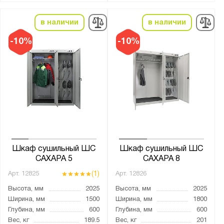
0.97
1
в наличии
в наличии
1.04
-10%
-10%
1.4
1.5
1.6
1.25
2
2,5
2.08
Шкаф сушильный ШС
Шкаф сушильный ШС
2.5
САХАРА 5
САХАРА 8
3
(1)
Арт.
12825
Арт.
12826
4
Высота, мм
2025
Высота, мм
2025
Ширина, мм
1500
Ширина, мм
1800
Глубина, мм
600
Глубина, мм
600
Защита от перегрева:
Вес, кг
189.5
Вес, кг
201