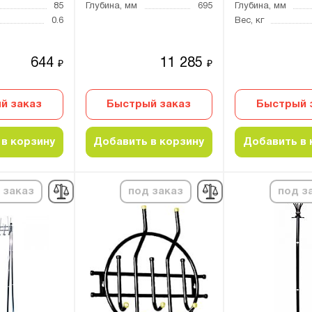
85
Глубина, мм
695
Глубина, мм
0.6
Вес, кг
644
11 285
₽
₽
й заказ
Быстрый заказ
Быстрый 
в корзину
Добавить в корзину
Добавить в 
 заказ
под заказ
под з