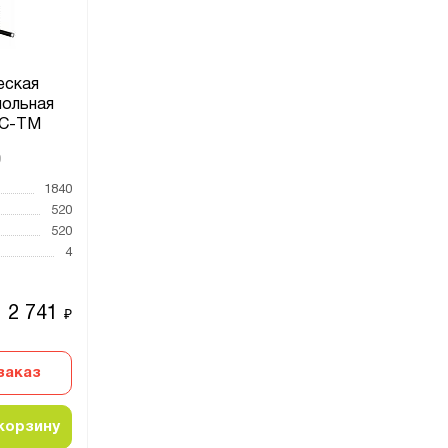
еская
польная
С-ТМ
0
1840
520
520
4
2 741
₽
заказ
корзину