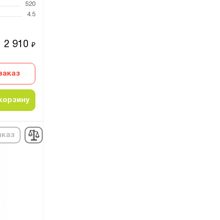
520
4.5
2 910
₽
заказ
корзину
аказ