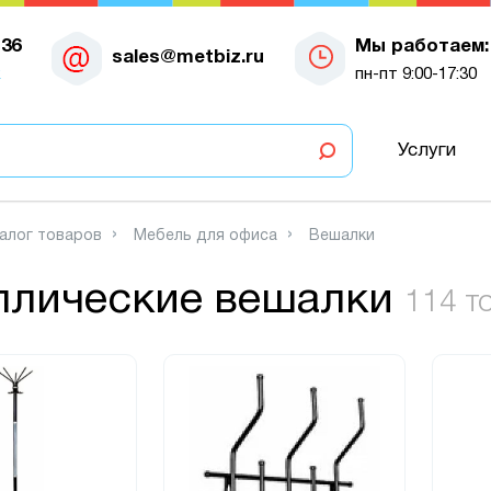
-36
Мы работаем:
sales@metbiz.ru
к
пн-пт 9:00-17:30
Услуги
алог товаров
Мебель для офиса
Вешалки
ллические вешалки
114 т