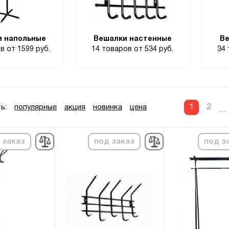
и напольные
Вешалки настенные
Ве
ов
от 1599 руб.
14 товаров
от 534 руб.
34
1
2
ь:
популярные
акция
новинка
цена
...
 заказ
под заказ
под з