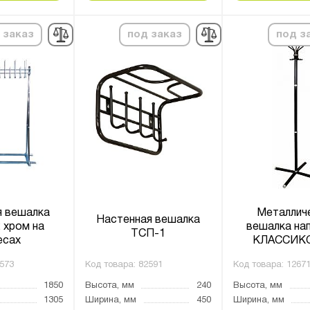
 заказ
под заказ
под з
я вешалка
Металлич
Настенная вешалка
 хром на
вешалка на
ТСП-1
есах
КЛАССИКС 
573
Код товара:
82591
Код товара:
1267
1850
Высота, мм
240
Высота, мм
1305
Ширина, мм
450
Ширина, мм