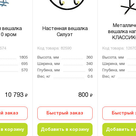
Металлич
я вешалка
Настенная вешалка
вешалка на
0 хром
Силуэт
КЛАССИК
574
Код товара:
82590
Код товара:
1267
1805
Высота, мм
360
Высота, мм
695
Ширина, мм
340
Ширина, мм
570
Глубина, мм
90
Глубина, мм
Вес, кг
0.6
Вес, кг
10 793
800
₽
₽
й заказ
Быстрый заказ
Быстрый 
в корзину
Добавить в корзину
Добавить в 