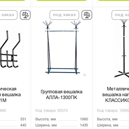
 заказ
под заказ
под з
ическая
Металлич
Групповая вешалка
я вешалка
вешалка на
АЛЛА-1300ПК
1М
КЛАССИК
666
Код товара:
82575
Код товара:
1266
331
Высота, мм
1990
Высота, мм
445
Ширина, мм
1430
Ширина, мм