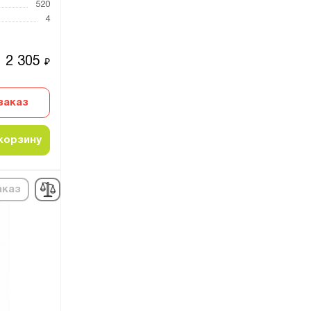
520
4
2 305
₽
заказ
корзину
аказ