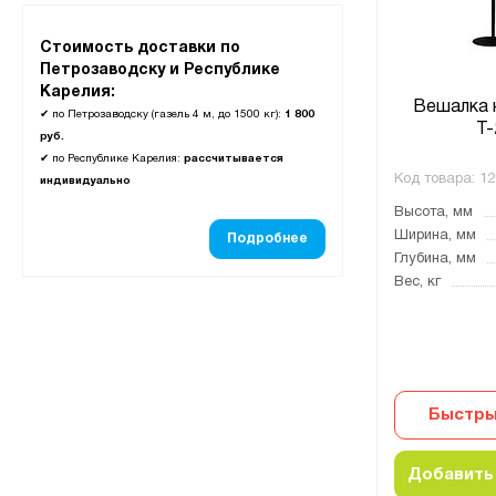
Стоимость доставки по
Петрозаводску и Республике
Карелия:
Вешалка 
✔
по Петрозаводску (газель 4 м, до 1500 кг):
1 800
Т-
руб.
✔
по Республике Карелия:
рассчитывается
Код товара:
12
индивидуально
Высота, мм
Ширина, мм
Подробнее
Глубина, мм
Вес, кг
Быстры
Добавить 