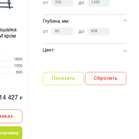
от
до
Глубина, мм:
вешалка
от
до
М хром
Цвет:
6
1855
1300
695
Показать
Сбросить
14 427
₽
заказ
корзину