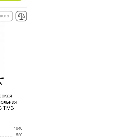
аказ
еская
польная
С ТМЗ
9
1840
520