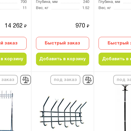
700
Глубина, мм
240
Глубина, мм
11
Вес, кг
1.52
Вес, кг
14 262
970
₽
₽
й заказ
Быстрый заказ
Быстрый 
в корзину
Добавить в корзину
Добавить в 
 заказ
под заказ
под з