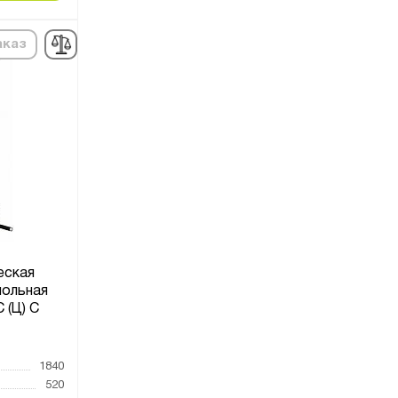
аказ
еская
польная
(Ц) С
1
1840
520