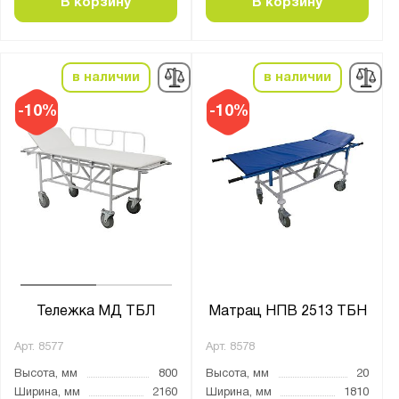
В корзину
В корзину
Производитель:
Промет
в наличии
в наличии
Бренд:
-10%
-10%
Hilfe
Серия:
МД
Показать
Сбросить
Тележка МД ТБЛ
Матрац НПВ 2513 ТБН
Арт.
8577
Арт.
8578
Высота, мм
800
Высота, мм
20
Ширина, мм
2160
Ширина, мм
1810