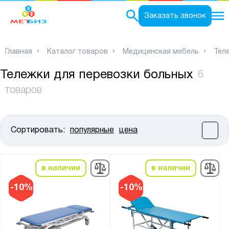
0
Заказать звонок
Главная
Каталог товаров
Медицинская мебель
Тел
Тележки для перевозки больных
6
товаров
Сортировать:
популярные
цена
Цена:
от
до
в наличии
в наличии
Высота, мм:
-10%
-10%
от
до