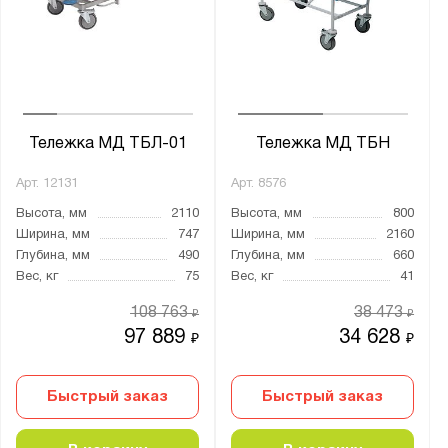
Ширина, мм:
от
до
Глубина, мм:
от
до
Тележка МД ТБЛ-01
Тележка МД ТБН
Арт.
12131
Арт.
8576
Тип покрытия поверхности:
Высота, мм
2110
Высота, мм
800
порошковое
Ширина, мм
747
Ширина, мм
2160
Глубина, мм
490
Глубина, мм
660
Цвет:
Вес, кг
75
Вес, кг
41
Агатовый серый (RAL 7038)
108 763
38 473
₽
₽
Транспортный белый (RAL 9016)
97 889
34 628
₽
₽
Страна производства:
Быстрый заказ
Быстрый заказ
Россия