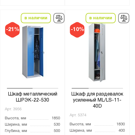
3
4
в наличии
в наличии
8
-21%
-10%
Тип дверцы:
Распашная
Тип покрытия поверхности:
порошковое
Количество полок, шт.:
Шкаф металлический
Шкаф для раздевалок
от
до
ШРЭК-22-530
усиленный ML/LS-11-
40D
Арт.
3956
Нагрузка на полку, кг:
Арт.
5374
Высота, мм
1850
от
до
Высота, мм
1830
Ширина, мм
530
Ширина, мм
400
Глубина, мм
500