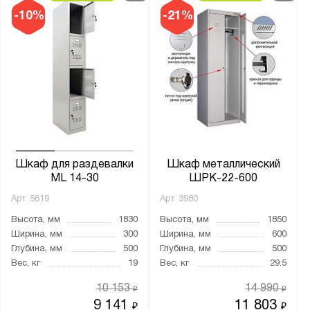
-10%
-21%
Шкаф для раздевалки
Шкаф металлический
ML 14-30
ШРК-22-600
Арт.
5619
Арт.
3980
Высота, мм
1830
Высота, мм
1850
Ширина, мм
300
Ширина, мм
600
Глубина, мм
500
Глубина, мм
500
Вес, кг
19
Вес, кг
29.5
10 153
14 990
₽
₽
9 141
11 803
₽
₽