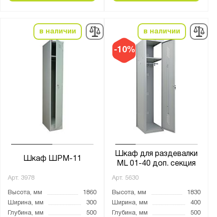
Россия
в наличии
в наличии
Производитель:
Gresson
-10%
Верстакофф
Диком
Металл-Завод
Метех
ПАКС-Металл
Предприятие ДВК
Промет
Шкаф для раздевалки
Шкаф ШРМ-11
ML 01-40 доп. секция
Бренд:
Арт.
3978
Арт.
5630
Nobilis
Высота, мм
1860
Высота, мм
1830
Ширина, мм
300
Ширина, мм
400
Метех
Глубина, мм
500
Глубина, мм
500