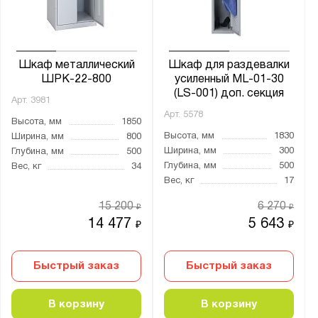
Материал:
Металл
Шкаф металлический
Шкаф для раздевалки
ШРК-22-800
усиленный ML-01-30
Тип замка:
(LS-001) доп. секция
Арт.
3981
1 ключевой
Арт.
5578
Высота, мм
1850
2 ключевых
Высота, мм
1830
Ширина, мм
800
Ширина, мм
300
Глубина, мм
500
3 ключевых
Глубина, мм
500
Вес, кг
34
4 ключевых
Вес, кг
17
8 ключевых
15 200
6 270
₽
₽
eurolock
14 477
5 643
₽
₽
Ключевой
Быстрый заказ
Быстрый заказ
Страна производства:
В корзину
В корзину
Китай