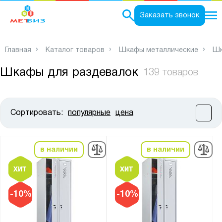
0
Заказать звонок
Главная
Каталог товаров
Шкафы металлические
Шк
Шкафы для раздевалок
139 товаров
Сортировать:
популярные
цена
Цена:
от
до
в наличии
в наличии
Высота, мм:
от
до
-10%
-10%
Ширина, мм: