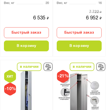
Практик
Вес, кг
20
Вес, кг
16
7 722
₽
Серия:
6 535
6 952
₽
₽
COMFORT
Form
Быстрый заказ
Быстрый заказ
LH
LS
В корзину
В корзину
ML
ML CUBE
MLH
в наличии
в наличии
NLH
-21%
ОД
ТМ
-10%
УНО
ШАМ
ШР