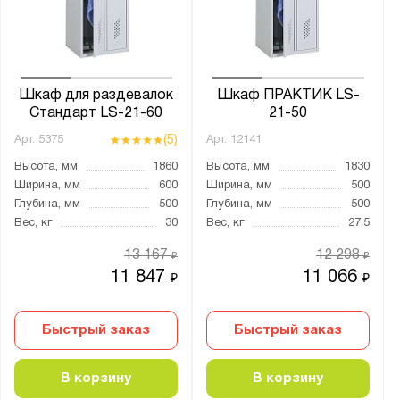
от
до
Глубина, мм:
от
до
Шкаф для раздевалок
Шкаф ПРАКТИК LS-
Стандарт LS-21-60
21-50
(5)
Арт.
5375
Арт.
12141
Количество дверей:
Высота, мм
1860
Высота, мм
1830
1
Ширина, мм
600
Ширина, мм
500
2
Глубина, мм
500
Глубина, мм
500
Вес, кг
30
Вес, кг
27.5
3
4
13 167
12 298
₽
₽
11 847
11 066
₽
₽
8
Количество секций:
Быстрый заказ
Быстрый заказ
1
В корзину
В корзину
2