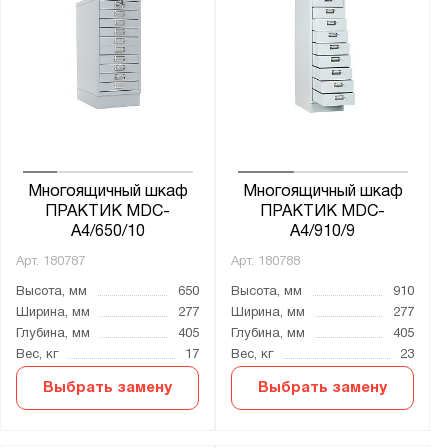
Толщина:
от
до
Цвет:
Агатовый серый (RAL 7038)
Многоящичный шкаф
Многоящичный шкаф
Формат документов:
ПРАКТИК MDC-
ПРАКТИК MDC-
A4/650/10
A4/910/9
A4
Арт.
180787
Арт.
180788
А3
Высота, мм
650
Высота, мм
910
Ширина, мм
277
Ширина, мм
277
Материал:
Глубина, мм
405
Глубина, мм
405
Сталь
Вес, кг
17
Вес, кг
23
Выбрать замену
Выбрать замену
Тип замка:
1 ключевой