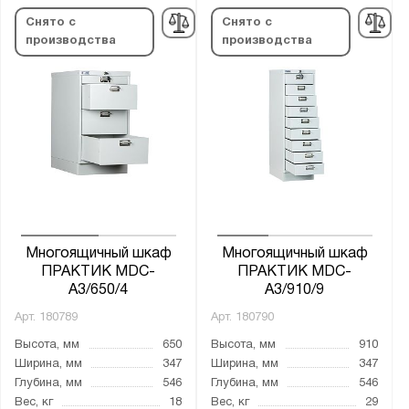
Снято с
Снято с
производства
производства
Страна производства:
Россия
Производитель:
Промет
Бренд:
Практик
Многоящичный шкаф
Многоящичный шкаф
ПРАКТИК MDC-
ПРАКТИК MDC-
Серия:
A3/650/4
A3/910/9
MDC
Арт.
180789
Арт.
180790
Высота, мм
650
Высота, мм
910
Ширина, мм
347
Ширина, мм
347
Показать
Сбросить
Глубина, мм
546
Глубина, мм
546
Вес, кг
18
Вес, кг
29