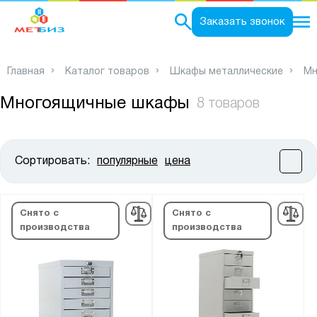
0
Заказать звонок
Главная
Каталог товаров
Шкафы металлические
Мн
Многоящичные шкафы
8 товаров
Сортировать:
популярные
цена
Цена:
от
до
Снято с
Снято с
производства
производства
Высота, мм:
от
до
Ширина, мм: