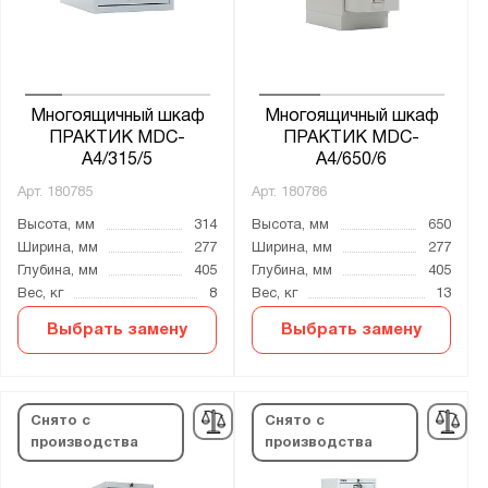
от
до
Глубина, мм:
от
до
Многоящичный шкаф
Многоящичный шкаф
ПРАКТИК MDC-
ПРАКТИК MDC-
A4/315/5
A4/650/6
Тип покрытия поверхности:
Арт.
180785
Арт.
180786
порошковое
Высота, мм
314
Высота, мм
650
Ширина, мм
277
Ширина, мм
277
Количество выдвижных ящиков, шт.:
Глубина, мм
405
Глубина, мм
405
Вес, кг
8
Вес, кг
13
4
Выбрать замену
Выбрать замену
5
6
9
Снято с
Снято с
10
производства
производства
15