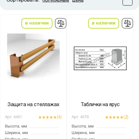
Сортировать:
популярные
цена
Цена:
от
до
в наличии
в наличии
Высота, мм:
от
до
Ширина, мм:
от
до
Глубина, мм:
от
до
Защита на стеллажах
Таблички на ярус
(4)
(2)
Арт.
4461
Арт.
4576
Тип покрытия поверхности:
Высота, мм
Высота, мм
оцинкованное
Ширина, мм
Ширина, мм
порошковое