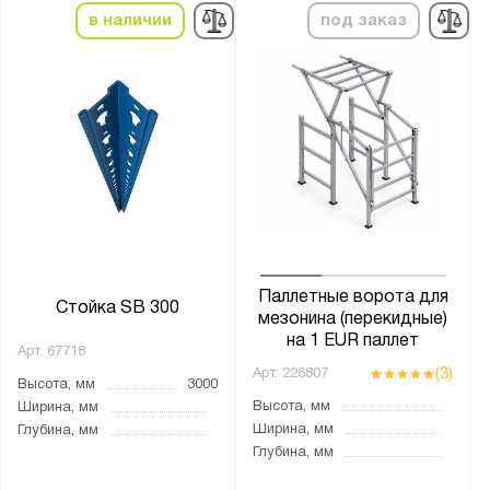
Полка:
в наличии
под заказ
Перфорированная
Сплошная
Тип соединения:
Болтовое
На зацепах
На клипсах
Паллетные ворота для
Страна производства:
Стойка SB 300
мезонина (перекидные)
Россия
на 1 EUR паллет
Арт.
67718
(3)
Арт.
226807
Высота, мм
3000
Производитель:
Высота, мм
Ширина, мм
ГТС
Ширина, мм
Глубина, мм
Глубина, мм
Диком
ПАКС-Металл