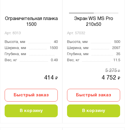
Агатовый серый (RAL 7038)
Светло-серый (RAL 7035)
Ограничительная планка
Экран WS MS Pro
Светло-серый (RAL 9002)
1500
210x50
Синий (RAL 5010)
Арт.
8313
Арт.
57032
Высота, мм
40
Высота, мм
500
Особенности:
Ширина, мм
1500
Ширина, мм
2097
Глубина, мм
Глубина, мм
35
стойка
Вес, кг
0.49
Вес, кг
11.5
5 275
₽
Материал:
414
4 752
₽
₽
Металл
Пластик
Быстрый заказ
Быстрый заказ
Толщина стойки, мм:
В корзину
В корзину
от
до