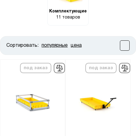
Комплектующие
11 товаров
Сортировать:
популярные
цена
Цена:
от
до
под заказ
под заказ
Высота, мм:
от
до
Ширина, мм:
от
до
Глубина, мм: