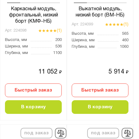
от
до
Каркасный модуль,
Выкатной модуль,
фронтальный, низкий
низкий борт (ВМ-НБ)
борт (КМФ-НБ)
(1)
Арт.
224099
Производитель:
(1)
Арт.
224098
Высота, мм
565
МОСХРАН
Высота, мм
200
Ширина, мм
460
Ширина, мм
536
Глубина, мм
1060
Глубина, мм
1100
Показать
Сбросить
11 052
5 914
₽
₽
Быстрый заказ
Быстрый заказ
В корзину
В корзину
под заказ
под заказ