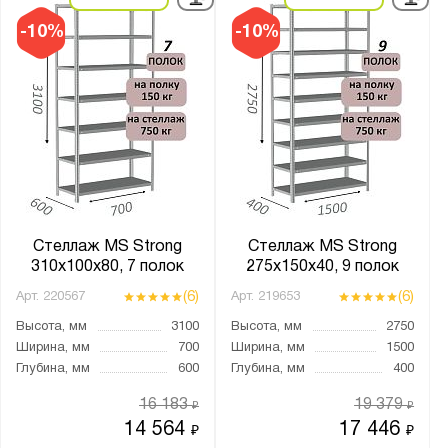
-10%
-10%
Стеллаж MS Strong
Стеллаж MS Strong
310х100х80, 7 полок
275х150х40, 9 полок
(6)
(6)
Арт.
220567
Арт.
219653
Высота, мм
3100
Высота, мм
2750
Ширина, мм
700
Ширина, мм
1500
Глубина, мм
600
Глубина, мм
400
16 183
19 379
₽
₽
14 564
17 446
₽
₽