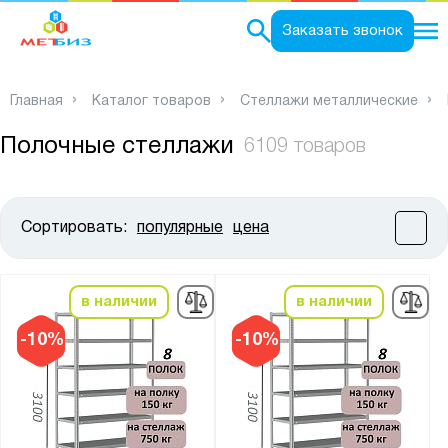
0
Заказать звонок
Главная
Каталог товаров
Стеллажи металлические
Полочные стеллажи
6109 товаров
Сортировать:
популярные
цена
Цена:
от
до
в наличии
в наличии
Высота, мм:
-10%
-10%
от
до
Ширина, мм: