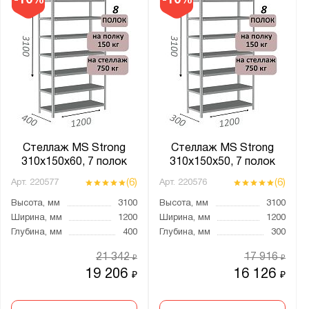
-10%
-10%
Зацепы + фиксаторы
Кронштейны
На зацепах
На клипсах
Страна производства:
Россия
Стеллаж MS Strong
Стеллаж MS Strong
310х150х60, 7 полок
310х150х50, 7 полок
Производитель:
(6)
(6)
Арт.
220577
Арт.
220576
Constructor
Высота, мм
3100
Высота, мм
3100
ГТС
Ширина, мм
1200
Ширина, мм
1200
Глубина, мм
400
Глубина, мм
300
Диком
Диполь
21 342
17 916
₽
₽
19 206
16 126
₽
₽
Металл-Завод
ПАКС-Металл