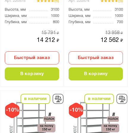
МС-500
(6)
(6)
Арт.
220575
Арт.
220574
МС-750
Высота, мм
3100
Высота, мм
3100
Ширина, мм
1000
Ширина, мм
1000
МС-900
Глубина, мм
800
Глубина, мм
700
Навигатор
15 791
13 958
₽
₽
СК
14 212
12 562
₽
₽
СКУ
СТ-011
Быстрый заказ
Быстрый заказ
СТ-012
СТ-023
В корзину
В корзину
СТ-031
ТС Лайт
ТСУ Универсал
в наличии
в наличии
УМС
-10%
-10%