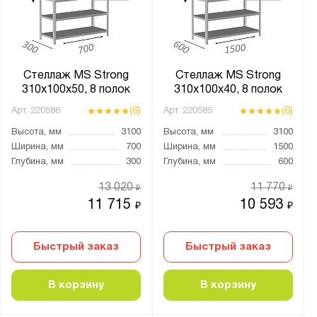
от
до
Глубина, мм:
от
до
Стеллаж MS Strong
Стеллаж MS Strong
310х100х50, 8 полок
310х100х40, 8 полок
(6)
(6)
Арт.
220586
Арт.
220585
Тип покрытия поверхности:
Высота, мм
3100
Высота, мм
3100
оцинкованное
Ширина, мм
700
Ширина, мм
1500
порошковое
Глубина, мм
300
Глубина, мм
600
13 020
11 770
₽
₽
Количество полок, шт.:
11 715
10 593
₽
₽
от
до
Быстрый заказ
Быстрый заказ
Нагрузка на полку, кг:
от
до
В корзину
В корзину