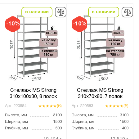
Материал полки:
в наличии
в наличии
ДВП
ЛДСП
-10%
-10%
МДФ
Металл
металлическая
Толщина:
от
до
Стеллаж MS Strong
Стеллаж MS Strong
Количество ярусов:
310х100х30, 8 полок
310х70х80, 7 полок
3
(6)
(6)
Арт.
220584
Арт.
220583
4
Высота, мм
3100
Высота, мм
3100
Ширина, мм
1500
Ширина, мм
1500
5
Глубина, мм
500
Глубина, мм
400
6