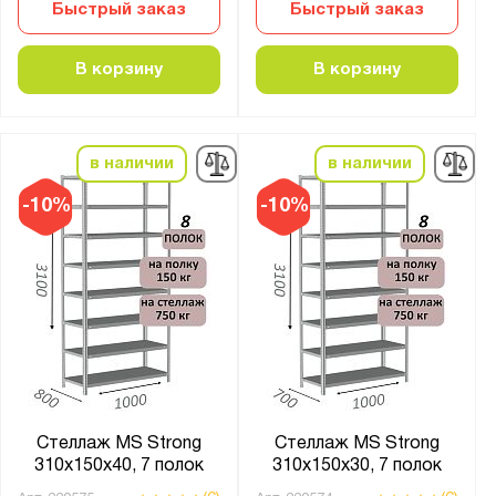
Быстрый заказ
Быстрый заказ
Промет
В корзину
В корзину
Бренд:
Викинг
в наличии
в наличии
Серия:
CombiK
-10%
-10%
ES
Home
MS Hard
MS Standart
MS Strong
S90
SBE
Стеллаж MS Strong
Стеллаж MS Strong
МС
310х150х40, 7 полок
310х150х30, 7 полок