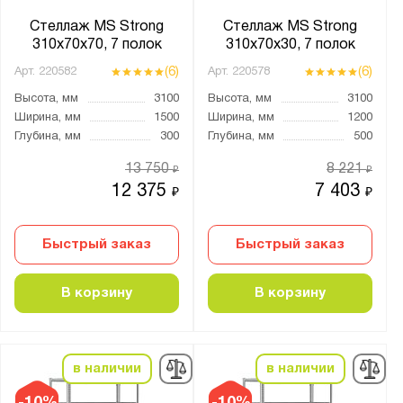
для кладовки
Стеллаж MS Strong
Стеллаж MS Strong
настенный
310х70х70, 7 полок
310х70х30, 7 полок
(6)
(6)
Арт.
220582
Арт.
220578
Материал:
Высота, мм
3100
Высота, мм
3100
Металл
Ширина, мм
1500
Ширина, мм
1200
Глубина, мм
300
Глубина, мм
500
Толщина стойки, мм:
13 750
8 221
₽
₽
от
до
12 375
7 403
₽
₽
Полка:
Быстрый заказ
Быстрый заказ
Перфорированная
Сплошная
В корзину
В корзину
Тип соединения:
Болтовое
в наличии
в наличии
Винтами и самозатягивающимися гайками