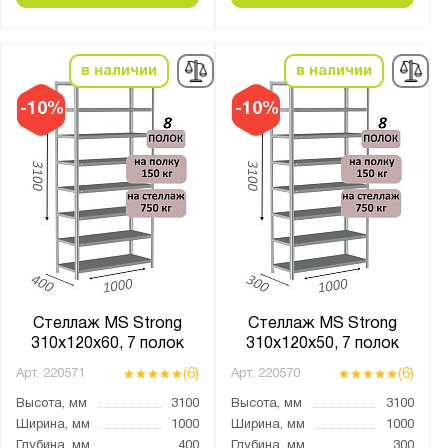
в наличии
в наличии
-10%
-10%
Стеллаж MS Strong
Стеллаж MS Strong
310х120х60, 7 полок
310х120х50, 7 полок
(6)
(6)
Арт.
220571
Арт.
220570
Высота, мм
3100
Высота, мм
3100
Ширина, мм
1000
Ширина, мм
1000
Глубина, мм
400
Глубина, мм
300