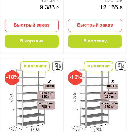
10 424
13 519
₽
₽
7
9 383
12 166
₽
₽
8
9
Быстрый заказ
Быстрый заказ
Цвет:
В корзину
В корзину
Агатовый серый (RAL 7038)
Антрацитово-серый (RAL 7016)
Графитовый (RAL 7012)
в наличии
в наличии
Муар металлик (RAL 9005)
-10%
-10%
Светло-серый (RAL 7035)
Светло-серый (RAL 9002)
Синий (RAL 5010)
Чёрный
Особенности: