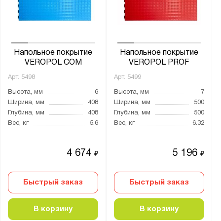
от
до
Глубина, мм:
от
до
Напольное покрытие
Напольное покрытие
VEROPOL COM
VEROPOL PROF
Арт.
5498
Арт.
5499
Тип замка:
Высота, мм
6
Высота, мм
7
Скрытые крепления «Ласточкин хвост»
Ширина, мм
408
Ширина, мм
500
Глубина, мм
408
Глубина, мм
500
Толщина:
Вес, кг
5.6
Вес, кг
6.32
от
до
4 674
5 196
₽
₽
Цвет:
Быстрый заказ
Муар металлик (RAL 9005)
Быстрый заказ
Температура эксплуатации:
В корзину
В корзину