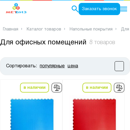
0
Заказать звонок
Главная
Каталог товаров
Напольные покрытия
Для
Для офисных помещений
8 товаров
Сортировать:
популярные
цена
Цена:
от
до
в наличии
в наличии
Высота, мм:
от
до
Ширина, мм: