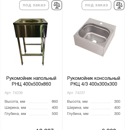
под заказ
под заказ
Высота, мм:
от
до
Ширина, мм:
от
до
Глубина, мм:
от
до
Рукомойник напольный
Рукомойник консольный
РНЦ 400x500x860
РКЦ 4/3 400x300x300
Арт.
74236
Арт.
74237
Размер моечного отделения:
Высота, мм
860
Высота, мм
300
190x200x300
Ширина, мм
400
Ширина, мм
400
240x250x350
Глубина, мм
500
Глубина, мм
300
275x285x350