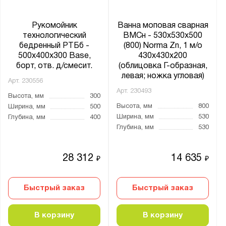
Да
Рукомойник
Ванна моповая сварная
Производитель:
технологический
ВМСн - 530x530x500
бедренный РТБб -
(800) Norma Zn, 1 м/о
Мекон
500x400x300 Base,
430x430x200
борт, отв. д/смесит.
(облицовка Г-образная,
Серия:
левая; ножка угловая)
Арт.
230556
Base
Арт.
230493
Высота, мм
300
Norma
Высота, мм
800
Ширина, мм
500
Ширина, мм
530
Глубина, мм
400
PROFI
Глубина, мм
530
Retail
28 312
14 635
₽
₽
Показать
Сбросить
Быстрый заказ
Быстрый заказ
В корзину
В корзину