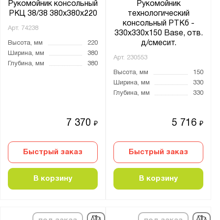
530x530x350
Рукомойник консольный
Рукомойник
РКЦ 38/38 380x380x220
технологический
594x594x250
консольный РТКб -
Арт.
74238
600x600x200
330x330x150 Base, отв.
д/смесит.
Высота, мм
220
600x600x300
Ширина, мм
380
Арт.
230553
600x600x350
Глубина, мм
380
Высота, мм
150
700x700x400
Ширина, мм
330
910x430x350
Глубина, мм
330
960x510x380
1110x530x350
7 370
5 716
₽
₽
1250x600x350
Быстрый заказ
Быстрый заказ
Тип ванны:
Сварная
В корзину
В корзину
Цельнотянутая
Тип рукомойника: