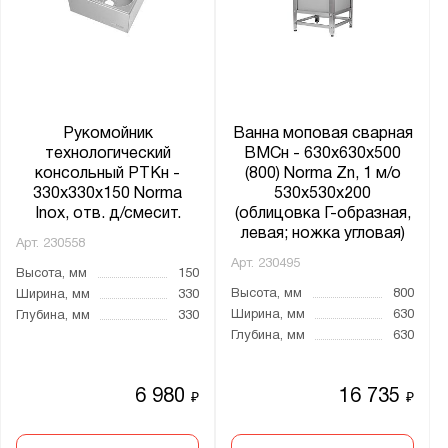
Рукомойник
Ванна моповая сварная
технологический
ВМСн - 630x630x500
консольный РТКн -
(800) Norma Zn, 1 м/о
330x330x150 Norma
530x530x200
Inox, отв. д/смесит.
(облицовка Г-образная,
левая; ножка угловая)
Арт.
230558
Арт.
230495
Высота, мм
150
Высота, мм
800
Ширина, мм
330
Ширина, мм
630
Глубина, мм
330
Глубина, мм
630
6 980
16 735
₽
₽