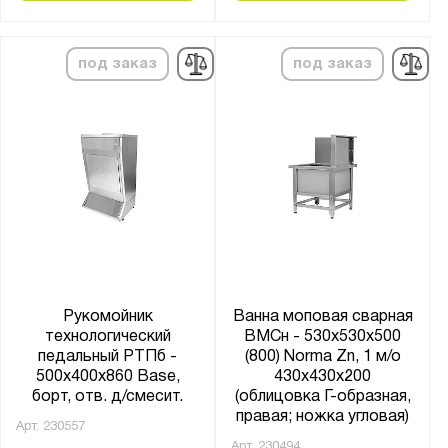
под заказ
под заказ
Рукомойник
Ванна моповая сварная
технологический
ВМСн - 530x530x500
педальный РТПб -
(800) Norma Zn, 1 м/о
500x400x860 Base,
430x430x200
борт, отв. д/смесит.
(облицовка Г-образная,
правая; ножка угловая)
Арт.
230557
Арт.
230494