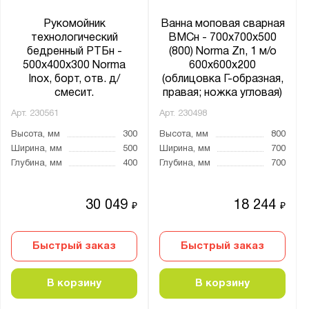
Рукомойник
Ванна моповая сварная
технологический
ВМСн - 700x700x500
бедренный РТБн -
(800) Norma Zn, 1 м/о
500x400x300 Norma
600x600x200
Inox, борт, отв. д/
(облицовка Г-образная,
смесит.
правая; ножка угловая)
Арт.
230561
Арт.
230498
Высота, мм
300
Высота, мм
800
Ширина, мм
500
Ширина, мм
700
Глубина, мм
400
Глубина, мм
700
30 049
18 244
₽
₽
Быстрый заказ
Быстрый заказ
В корзину
В корзину