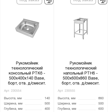
под заказ
под заказ
Бедренный
Консольный
Напольный
Педальный
Материал емкости:
Нержавеющая сталь AISI 304
Нержавеющая сталь AISI 430
Рукомойник
Рукомойник
технологический
технологический
Материал каркаса:
консольный РТКб -
напольный РТНб -
Нержавеющая сталь
500x400x140 Base,
500x600x860 Base,
борт, отв. д/смесит.
борт, отв. д/смесит.
Нержавеющая сталь AISI 430
Арт.
230554
Арт.
230555
Окрашенная сталь
Высота, мм
140
Высота, мм
860
Оцинкованная сталь
Ширина, мм
500
Ширина, мм
500
Глубина, мм
400
Глубина, мм
600