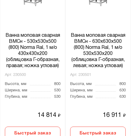
Ванна моповая сварная
Ванна моповая сварная
ВМСн - 530x530x500
ВМСн - 630x630x500
(800) Norma Ral, 1 м/о
(800) Norma Ral, 1 м/о
430x430x200
530x530x200
(облицовка Г-образная,
(облицовка Г-образная,
правая; ножка угловая)
левая; ножка угловая)
Арт.
230500
Арт.
230501
Высота, мм
800
Высота, мм
800
Ширина, мм
530
Ширина, мм
630
Глубина, мм
530
Глубина, мм
630
14 814
16 911
₽
₽
Быстрый заказ
Быстрый заказ