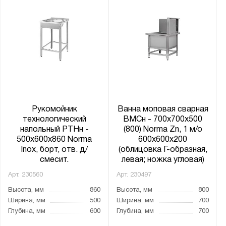
Рукомойник
Ванна моповая сварная
технологический
ВМСн - 700x700x500
напольный РТНн -
(800) Norma Zn, 1 м/о
500x600x860 Norma
600x600x200
Inox, борт, отв. д/
(облицовка Г-образная,
смесит.
левая; ножка угловая)
Арт.
230560
Арт.
230497
Высота, мм
860
Высота, мм
800
Ширина, мм
500
Ширина, мм
700
Глубина, мм
600
Глубина, мм
700