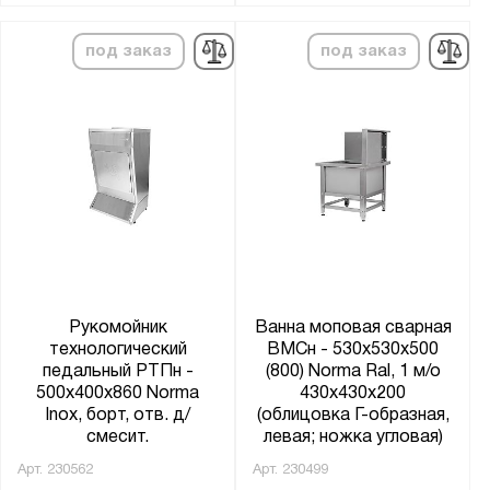
под заказ
под заказ
Рукомойник
Ванна моповая сварная
технологический
ВМСн - 530x530x500
педальный РТПн -
(800) Norma Ral, 1 м/о
500x400x860 Norma
430x430x200
Inox, борт, отв. д/
(облицовка Г-образная,
смесит.
левая; ножка угловая)
Арт.
230562
Арт.
230499