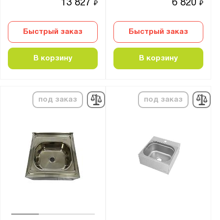
325x265x150
13 827
6 820
₽
₽
360x400x140
394x394x250
Быстрый заказ
Быстрый заказ
400x330x140
В корзину
В корзину
400x400x250
400x500x250
430x430x200
под заказ
под заказ
430x430x250
430x430x300
430x430x430
494x494x250
500x400x250
500x500x300
530x530x200
530x530x300