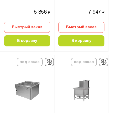
Тип каркаса:
Гнутый угловой профиль
5 856
7 947
₽
₽
Профильная труба
Профильная труба 40x40 мм
Быстрый заказ
Быстрый заказ
Усиление столешницы:
В корзину
В корзину
ЛДСП 16 мм
Полка:
под заказ
под заказ
Нет
Обвязка
Количество моек:
от
до
Разборный каркас: