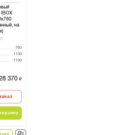
овый
 IBOX
0x760
нный, на
х)
23
760
1130
1130
28 370
₽
заказ
корзину
ичии