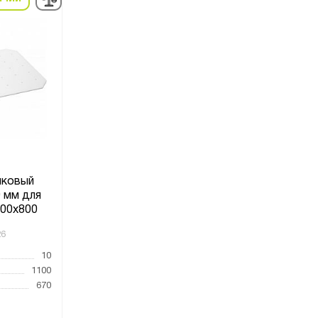
иковый
 мм для
200х800
26
10
1100
670