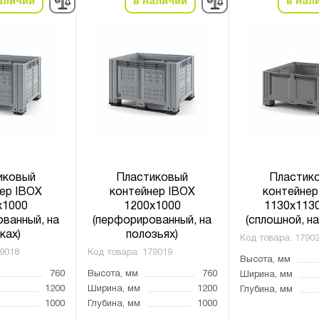
аличии
в наличии
в нал
иковый
Пластиковый
Пластик
ер IBOX
контейнер IBOX
контейнер
х1000
1200х1000
1130x113
ванный, на
(перфорированный, на
(сплошной, н
ках)
полозьях)
Код товара:
1790
9018
Код товара:
179019
Высота, мм
760
Высота, мм
760
Ширина, мм
1200
Ширина, мм
1200
Глубина, мм
1000
Глубина, мм
1000