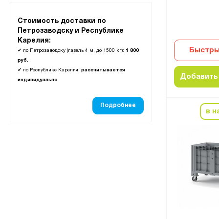
Стоимость доставки по
Петрозаводску и Республике
Карелия:
Быстры
✔
по Петрозаводску (газель 4 м, до 1500 кг):
1 800
руб.
✔
по Республике Карелия:
рассчитывается
Добавить 
индивидуально
Подробнее
в н