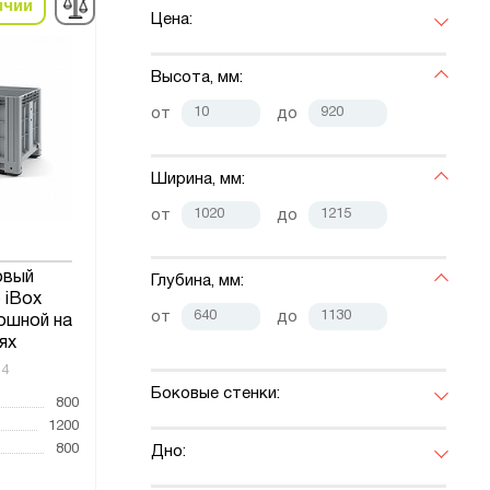
ичии
Цена:
Высота, мм:
от
до
Ширина, мм:
от
до
овый
Глубина, мм:
 iBox
от
до
ошной на
ях
14
Боковые стенки:
800
1200
800
Дно: