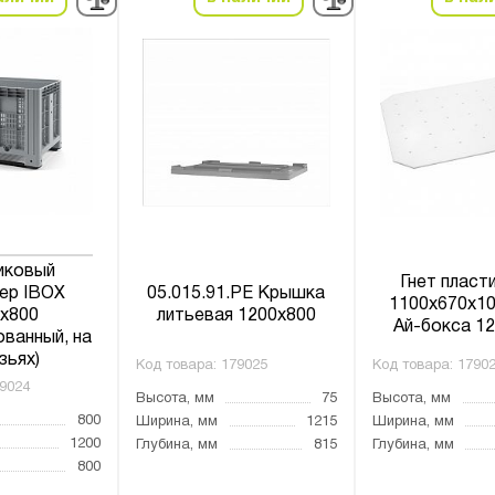
иковый
Гнет пласт
ер IBOX
05.015.91.РЕ Крышка
1100х670х10
х800
литьевая 1200x800
Ай-бокса 1
ванный, на
зьях)
Код товара:
179025
Код товара:
1790
9024
Высота, мм
75
Высота, мм
800
Ширина, мм
1215
Ширина, мм
1200
Глубина, мм
815
Глубина, мм
800