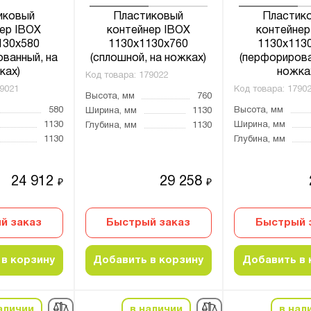
иковый
Пластиковый
Пластик
ер IBOX
контейнер IBOX
контейнер
130x580
1130x1130x760
1130x113
ванный, на
(сплошной, на ножках)
(перфорирова
ках)
ножка
Код товара:
179022
9021
Код товара:
1790
Высота, мм
760
580
Высота, мм
Ширина, мм
1130
1130
Ширина, мм
Глубина, мм
1130
1130
Глубина, мм
24 912
29 258
₽
₽
й заказ
Быстрый заказ
Быстрый 
в корзину
Добавить в корзину
Добавить в 
аличии
в наличии
в нал