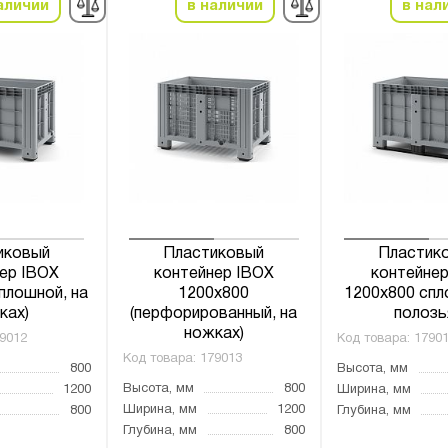
аличии
в наличии
в нал
иковый
Пластиковый
Пластик
ер IBOX
контейнер IBOX
контейнер
плошной, на
1200х800
1200х800 спл
ках)
(перфорированный, на
полозь
ножках)
9012
Код товара:
1790
Код товара:
179013
800
Высота, мм
Высота, мм
800
1200
Ширина, мм
Ширина, мм
1200
800
Глубина, мм
Глубина, мм
800