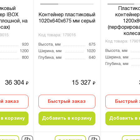
иковый
Пластик
ер IBOX
Контейнер пластиковый
контейнер
плошной, на
1020х640х675 мм серый
1200х8
сах)
(перфорирова
колеса
9015
Код товара:
179016
Код товара:
1790
920
Высота, мм
675
Высота, мм
1200
Ширина, мм
1020
Ширина, мм
800
Глубина, мм
640
Глубина, мм
36 304
15 327
₽
₽
й заказ
Быстрый заказ
Быстрый 
в корзину
Добавить в корзину
Добавить в 