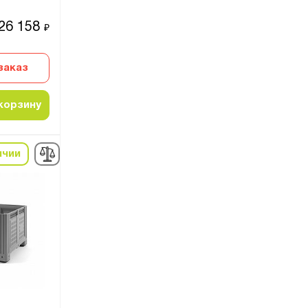
26 158
₽
заказ
корзину
ичии