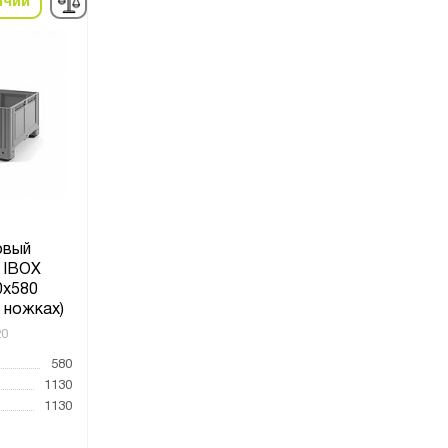
ичии
овый
 IBOX
0x580
а ножках)
20
580
1130
1130