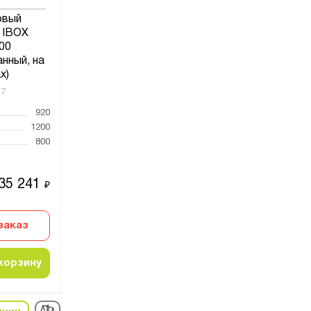
овый
 IBOX
00
нный, на
х)
17
920
1200
800
35 241
₽
заказ
корзину