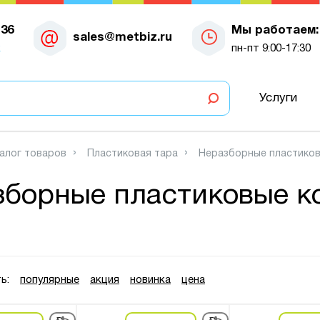
-36
Мы работаем:
sales@metbiz.ru
к
пн-пт 9:00-17:30
Услуги
алог товаров
Пластиковая тара
Неразборные пластиков
борные пластиковые к
ь:
популярные
акция
новинка
цена