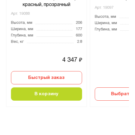
красный, прозрачный
Арт.
19097
Арт.
19088
Высота, мм
Высота, мм
206
Ширина, мм
Ширина, мм
177
Глубина, мм
Глубина, мм
600
Вес, кг
2.8
4 347
₽
Быстрый заказ
В корзину
Выбрать 