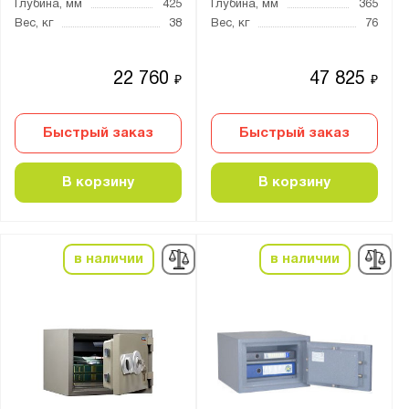
2 класс
Глубина, мм
425
Глубина, мм
365
Вес, кг
38
Вес, кг
76
3 класс
4 класс
22 760
47 825
₽
₽
5 класс
S1 класс
Быстрый заказ
Быстрый заказ
S2 класс
нет
В корзину
В корзину
Класс огнестойкости:
30Б
в наличии
в наличии
60Б
Количество полок, шт.:
от
до
Тип покрытия поверхности: