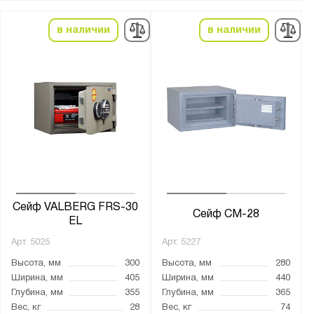
1 ключевой
2 ключевых
в наличии
в наличии
Кодовый механический и ключевой
Кодовый электронный
Кодовый электронный и ключевой
Электро-механический
электронно-биометрический
Толщина:
от
до
Сейф VALBERG FRS-30
Сейф СМ-28
EL
Количество стволов :
Арт.
5025
Арт.
5227
от
до
Высота, мм
300
Высота, мм
280
Ширина, мм
405
Ширина, мм
440
Глубина, мм
355
Глубина, мм
365
Цвет:
Вес, кг
28
Вес, кг
74