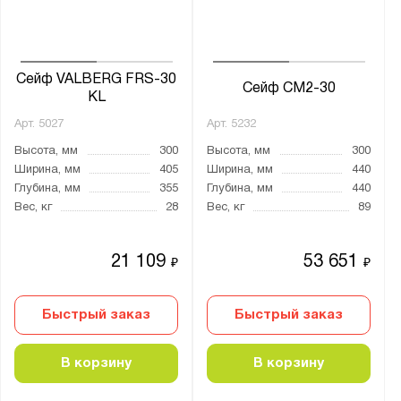
грунт-эмаль
лаковое
натуральное дерево
Сейф VALBERG FRS-30
Сейф СМ2-30
KL
порошковое
Арт.
5027
Арт.
5232
эмаль
Высота, мм
300
Высота, мм
300
Ширина, мм
405
Ширина, мм
440
Нагрузка на полку, кг:
Глубина, мм
355
Глубина, мм
440
от
до
Вес, кг
28
Вес, кг
89
Трейзер:
21 109
53 651
₽
₽
есть
нет
Быстрый заказ
Быстрый заказ
опция
В корзину
В корзину
Тип замка: