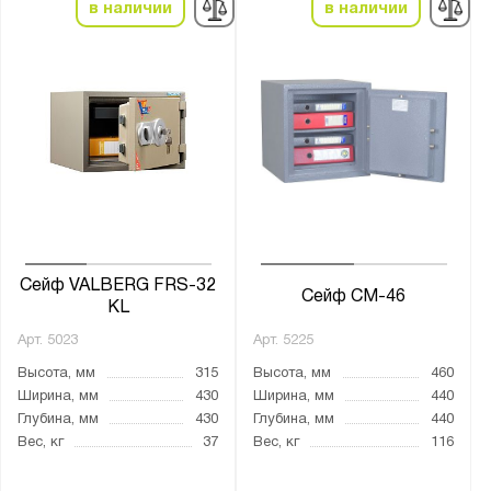
FRS
в наличии
в наличии
Fort
JGER
Алмаз
ВК
Гарант
Гранит
Карат
Кварцит
Сейф VALBERG FRS-32
Сейф СМ-46
ЛС
KL
ПК
Арт.
5023
Арт.
5225
Рубеж
Высота, мм
315
Высота, мм
460
Ширина, мм
430
Ширина, мм
440
СМ
Глубина, мм
430
Глубина, мм
440
Феникс
Вес, кг
37
Вес, кг
116
Форт