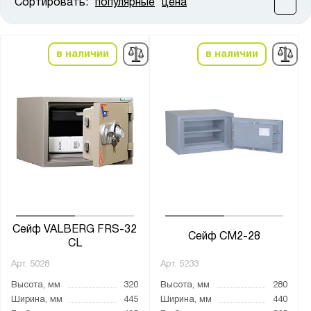
Сортировать:
популярные
цена
Цена:
от
до
в наличии
в наличии
Высота, мм:
от
до
Ширина, мм:
от
до
Глубина, мм:
от
до
Сейф VALBERG FRS-32
Сейф СМ2-28
CL
Арт.
5028
Арт.
5233
Класс взломостойкости:
Высота, мм
320
Высота, мм
280
1 класс
Ширина, мм
445
Ширина, мм
440