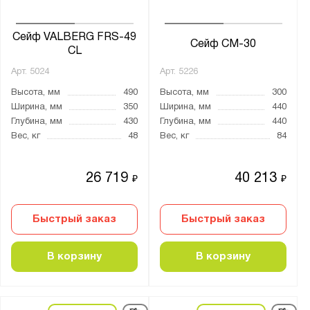
MDTB
Меткон
Сейф VALBERG FRS-49
Сейф СМ-30
CL
ПАКС-Металл
Арт.
5024
Арт.
5226
Предприятие ДВК
Высота, мм
490
Высота, мм
300
Промет
Ширина, мм
350
Ширина, мм
440
Глубина, мм
430
Глубина, мм
440
Бренд:
Вес, кг
48
Вес, кг
84
Valberg
26 719
40 213
₽
₽
Серия:
BM
Быстрый заказ
Быстрый заказ
Banker
Bastion
В корзину
В корзину
Burgas
FC