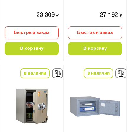
Агатовый серый (RAL 7038)
Графитовый серый (RAL 7024)
23 309
37 192
₽
₽
Муар
Быстрый заказ
Быстрый заказ
Назначение для сейфов:
Для денег
В корзину
В корзину
Для документов
Материал:
в наличии
в наличии
Металл
Страна производства:
Германия
Россия
Производитель: