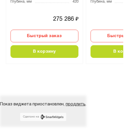
Глубина, мм
420
Глубина, мм
275 286
₽
Быстрый заказ
Быстрый 
В корзину
В корз
Показ виджета приостановлен,
продлить
.
Сделано на