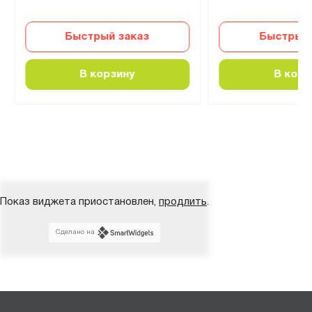
Быстрый заказ
Быстрый 
В корзину
В корз
Показ виджета приостановлен,
продлить
.
Сделано на