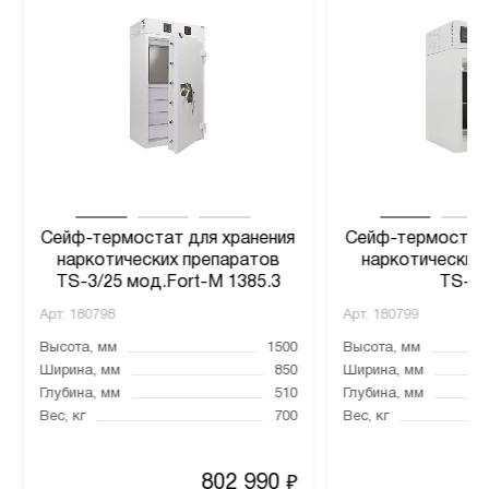
Сейф-термостат для хранения
Сейф-термостат 
наркотических препаратов
наркотических
TS-3/25 мод.Fort-M 1385.3
TS-3/
Арт.
180798
Арт.
180799
Высота, мм
1500
Высота, мм
Ширина, мм
850
Ширина, мм
Глубина, мм
510
Глубина, мм
Вес, кг
700
Вес, кг
802 990
₽