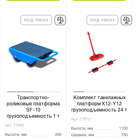
310x255x105
330x230x105
под заказ
под заказ
360x220x115
490х210х111
630x400x115
Высота ручки, мм:
от
до
Страна производства:
Россия
Транспортно-
Комплект такелажных
роликовые платформа
платформ X12-Y12
Производитель:
SF-10
грузоподъемность 24 т
грузоподъемность 1 т
Стелла-Техник
Арт.
77812
Арт.
77895
Высота, мм
1100
Серия:
Высота, мм
200
Ширина, мм
750