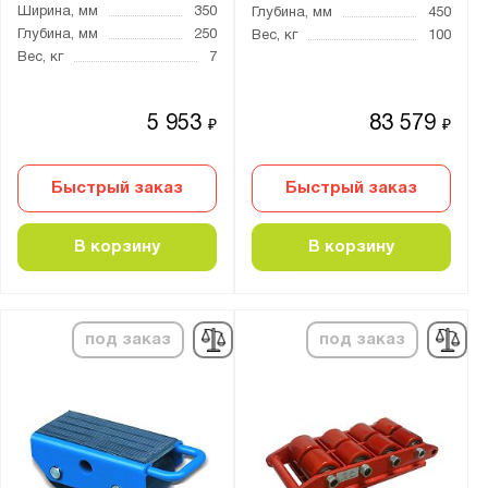
Ширина, мм
350
Глубина, мм
450
CM
Глубина, мм
250
Вес, кг
100
CRP
Вес, кг
7
CTA
SF
5 953
83 579
₽
₽
SK
ST
Быстрый заказ
Быстрый заказ
В корзину
В корзину
Показать
Сбросить
под заказ
под заказ