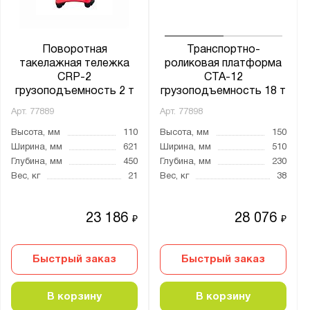
Глубина, мм:
от
до
Поворотная
Транспортно-
такелажная тележка
роликовая платформа
CRP-2
CTA-12
Грузоподъёмность тележки, кг:
грузоподъемность 2 т
грузоподъемность 18 т
от
до
Арт.
77889
Арт.
77898
Высота, мм
110
Высота, мм
150
Ширина, мм
621
Ширина, мм
510
Борт платформы:
Глубина, мм
450
Глубина, мм
230
нет
Вес, кг
21
Вес, кг
38
Размер платформы:
23 186
28 076
₽
₽
204х366х85
210x100x105
Быстрый заказ
Быстрый заказ
260x230x105
300x250x115
В корзину
В корзину