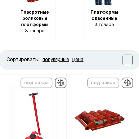
Поворотные
Платформы
роликовые
сдвоенные
платформы
3 товара
3 товара
Сортировать:
популярные
цена
Цена:
от
до
под заказ
под заказ
Высота, мм:
от
до
Ширина, мм:
от
до