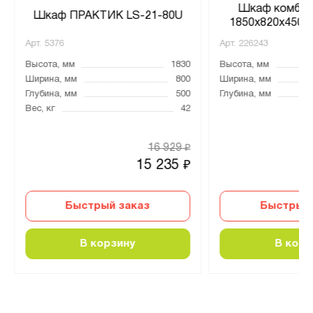
Шкаф комбин
Шкаф ПРАКТИК LS-21-80U
1850x820x450 м
Арт.
5376
Арт.
226243
Высота, мм
1830
Высота, мм
Ширина, мм
800
Ширина, мм
Глубина, мм
500
Глубина, мм
Вес, кг
42
16 929
₽
15 235
₽
Быстрый заказ
Быстрый 
В корзину
В корз